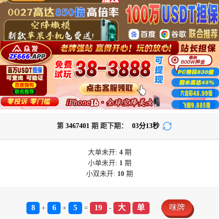
第
3467401
期 距下期：
03
分
13
秒
大单
未开:
4
期
小单
未开:
1
期
小双
未开:
10
期
8
6
5
19
大
单
咪牌
+
+
=
-