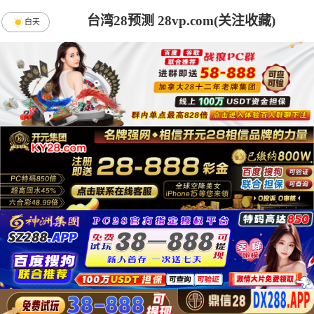
台湾28预测 28vp.com(关注收藏)
白天