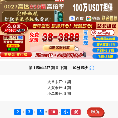
第
115044257
期 距下期：
02
分
15
秒
大单
未开:
1
期
大双
未开:
4
期
小单
未开:
5
期
2
3
5
10
小
双
咪牌
+
+
=
-