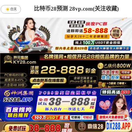
比特币28预测 28vp.com(关注收藏)
白天