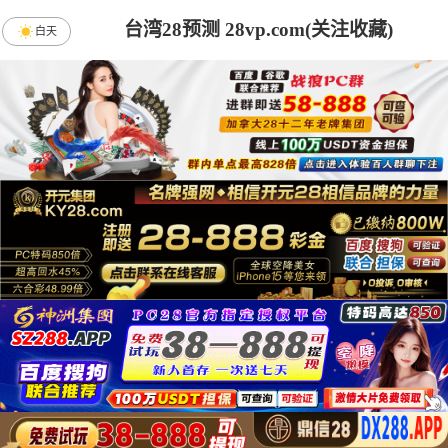
台湾28预测 28vp.com(关注收藏)
白天